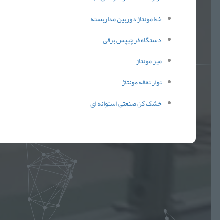
خط مونتاژ دوربین مداربسته
دستگاه فرچیپس برقی
میز مونتاژ
نوار نقاله مونتاژ
خشک کن صنعتی استوانه ای