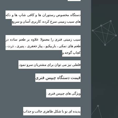
دستگاه مخصوص رستوران ها و کافی شاپ ها و دکه
های سیب زمینی سرخ کرده. کاربری آسان و سریع
سیب زمینی فنری را معمولا علاوه بر طعم ساده در
طعم های نمکی ، باربیکیو ، پیاز جعفری ، پنیری ، ذرت ،
کچاپ گوجه و
فلفلی نیز می توان برای مشتریان سرو نمود.
قیمت دستگاه چیپس فنری
ویژگی های چیپس فنری
:
پدیده ای نو با شکل ظاهری جالب و جذاب