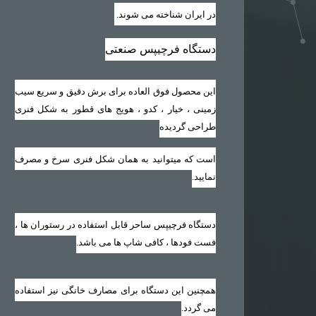
در ایران شناخته می شوند
.
دستگاه فرچیپس صنعتی
این محصول فوق العاده برای برش دقیق و سریع سیب
زمینی ، خیار ، کدو ، هویج های قطور به شکل فنری
طراحی گردیده
است که میتوانید به همان شکل فنری سرخ و مصرف
نمایید‏.‏
دستگاه فرچیپس ساحر قابل استفاده در رستوران ها ،
فست فودها ، کافی شاپ ها می باشد‏.‏
همچنین این دستگاه برای مصارف خانگی نیز استفاده
می گردد‏.‏