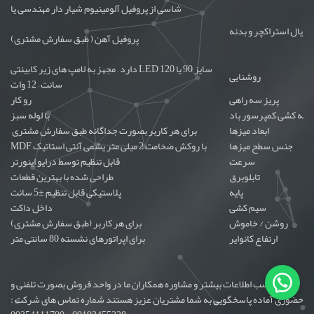
شاسی از پروفیل آلومینیوم شیار دار مهندسی یا
تریال استراکچر و بدنه
پروفیل آهن ( طبق سفارش مشتری)
دارد – مجهز به لامپ های زیر کابینتی LED سایز 90 یا 120
روشنایی
سانت – 12 وات
پریز سه راهی
رو کار
لوله کشی کمپرسور باد
با لوله سبز
ابعاد میزها
برای هر کاربر بصورت جداگانه طبق سفارش مشتری
جنس سطح میزها
MDF با روکش ضخامت 2 میلی متر یشمی آنتی استاتیک
سرعت
قابل تنظیم توسط درایو اینورتر
تابلوبرق
طراحی شده با بهترین قطعات
پایه
پلاستیکی قابل تنظیم ±5 سانت
سیم کشی
داخل داکت
روشن / خاموش
برای هر کاربر (طبق سفارش مشتری)
ارتفاع کانوایر
برای اپراتورهای نشسته 80 سانتی متر
جهت کسب اطلاعات بیشتر و مشاوره همکاران ما در واحد فروش بصورت تلفنی و
حضوری آماده پاسخگویی به شما مشتریان عزیز هستند شماره تماس های شرکت :