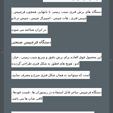
دستگاه های برش فنری سیب زمینی با نامهایی همچون فرچیپس ،
چیپس فنری ، هات چیپس ، اسپیرال چیپس ، چیپس ترنادو
.
در ایران شناخته می شوند
دستگاه فرچیپس صنعتی
این محصول فوق العاده برای برش دقیق و سریع سیب زمینی ، خیار ،
کدو ، هویج های قطور به شکل فنری طراحی گردیده
است که میتوانید به همان شکل فنری سرخ و مصرف نمایید‏.‏
دستگاه فرچیپس ساحر قابل استفاده در رستوران ها ، فست فودها ،
کافی شاپ ها می باشد‏.‏