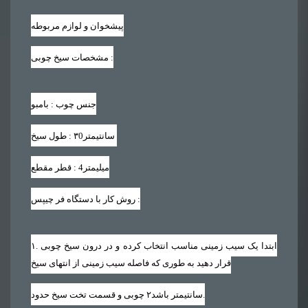
پیشخوان و لوازم مربوطه
:
مشخصات سیخ چوبی
جنس چوب : بامبو
سانتیمتر
۳0
طول سیخ :
میلیمتر
4
قطر مقطع :
:
روش کار با دستگاه فر چیپس
. ابتدا یک سیب زمینی مناسب انتخاب کرده و در درون سیخ چوبی
۱
قرار دهید به طوری که فاصله سیب زمینی از انتهای سیخ
.
سانتیمتر باشد
۲
چوبی و قسمت تخت سیخ حدود