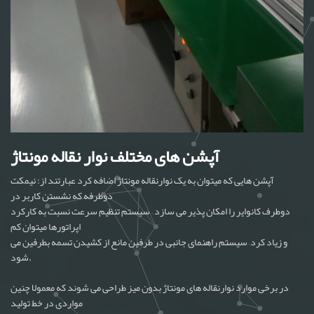
آپشن های مختلف نوار نقاله مونتاژ
آپشن هایی که میتوان به یک نوارنقاله مونتاژ اضافه کرد عبارتند از: نیمکت
دوطرفه که نشستن کاربر در
دوطرف کانوایر را امکان پذیر می سازد – سیستم تنظیم سرعت نسبت به کارکرد
اپراتورها میتوان کم
و زیاد کرد– سیستم راهنمای جانبی در طرفین مانع از کشیدن تسمه بطرفین می
شود.
در برخی موارد نوارنقاله های مونتاژ بدون میز طراحی می شوند که معمولا چنین
مواردی در خط تولید