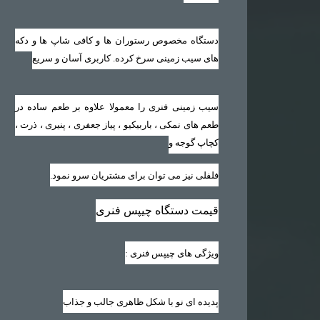
دستگاه مخصوص رستوران ها و کافی شاپ ها و دکه
های سیب زمینی سرخ کرده. کاربری آسان و سریع
سیب زمینی فنری را معمولا علاوه بر طعم ساده در
طعم های نمکی ، باربیکیو ، پیاز جعفری ، پنیری ، ذرت ،
کچاپ گوجه و
فلفلی نیز می توان برای مشتریان سرو نمود.
قیمت دستگاه چیپس فنری
ویژگی های چیپس فنری
:
پدیده ای نو با شکل ظاهری جالب و جذاب