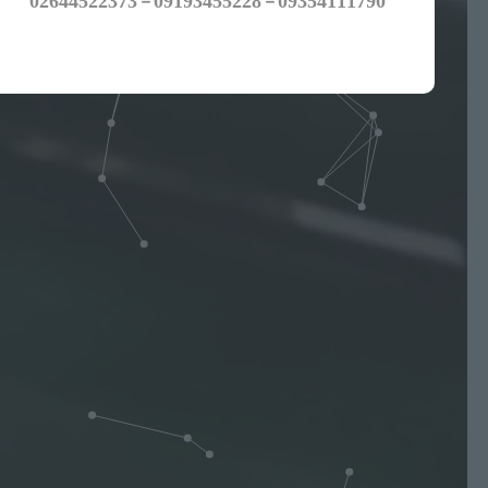
09354111790 - 09193455228 - 02644522373