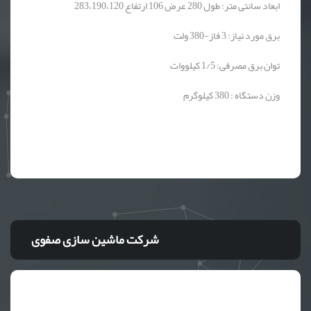
ابعاد سانتی متر: طول 280 عرض 106 ارتفاع 283،190،120
برق مورد نیاز: 3 فاز-380 ولت
توان برق مصرفی: 1/5 کیلووات
وزن دستگاه : 380 کیلوگرم
شرکت ماشین سازی صفوی