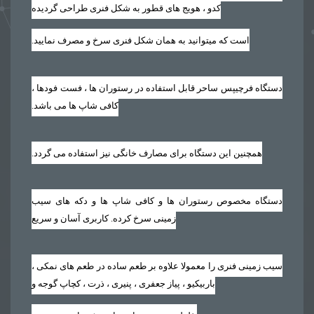
کدو ، هویج های قطور به شکل فنری طراحی گردیده
است که میتوانید به همان شکل فنری سرخ و مصرف نمایید‏.‏
دستگاه فرچیپس ساحر قابل استفاده در رستوران ها ، فست فودها ،
کافی شاپ ها می باشد‏.‏
همچنین این دستگاه برای مصارف خانگی نیز استفاده می گردد‏.‏
دستگاه مخصوص رستوران ها و کافی شاپ ها و دکه های سیب
زمینی سرخ کرده. کاربری آسان و سریع
سیب زمینی فنری را معمولا علاوه بر طعم ساده در طعم های نمکی ،
باربیکیو ، پیاز جعفری ، پنیری ، ذرت ، کچاپ گوجه و