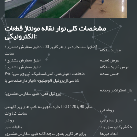
مشخصات کلی نوار نقاله مونتاژ قطعات
الکترونیکی:
(طبق سفارش مشتری) – فضای استاندارد برای هر کاربر 200
طول دستگاه
سانت
عرض تسمه
(طبق سفارش مشتری)
عرض کلی دستگاه
( طبق سفارش مشتری)
جنس تسمه
Pvc (پی وی سی) – ضخامت 2 میلی متر – آنتی استاتیک
شاسی از پروفیل آلومینیوم شیار دار مهندسی یا
تریال استراکچر و بدنه
پروفیل آهن ( طبق سفارش مشتری)
دارد – مجهز به لامپ های زیر کابینتی LED سایز 90 یا 120
روشنایی
سانت – 12 وات
پریز سه راهی
رو کار
لوله کشی کمپرسور باد
با لوله سبز
ابعاد میزها
برای هر کاربر بصورت جداگانه طبق سفارش مشتری