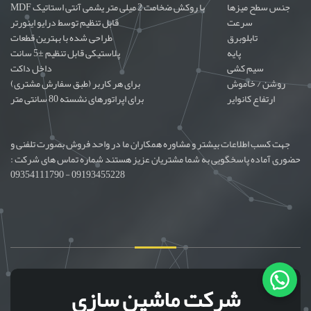
جنس سطح میزها
MDF با روکش ضخامت 2 میلی متر یشمی آنتی استاتیک
سرعت
قابل تنظیم توسط درایو اینورتر
تابلوبرق
طراحی شده با بهترین قطعات
پایه
پلاستیکی قابل تنظیم ±5 سانت
سیم کشی
داخل داکت
روشن / خاموش
برای هر کاربر (طبق سفارش مشتری)
ارتفاع کانوایر
برای اپراتورهای نشسته 80 سانتی متر
جهت کسب اطلاعات بیشتر و مشاوره همکاران ما در واحد فروش بصورت تلفنی و
حضوری آماده پاسخگویی به شما مشتریان عزیز هستند شماره تماس های شرکت :
09193455228 - 09354111790
شرکت ماشین سازی