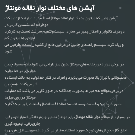
آپشن های مختلف نوار نقاله مونتاژ
آپشن هایی که میتوان به یک نوارنقاله مونتاژ اضافه کرد عبارتند از: نیمکت
دوطرفه که نشستن کاربر در
دوطرف کانوایر را امکان پذیر می سازد – سیستم تنظیم سرعت نسبت به کارکرد
اپراتورها میتوان کم
و زیاد کرد– سیستم راهنمای جانبی در طرفین مانع از کشیدن تسمه بطرفین می
شود.
در برخی موارد نوارنقاله های مونتاژ بدون میز طراحی می شوند که معمولا چنین
مواردی در خط تولید
محصولاتی با تیراژ بالا صورت می پذیرد و افراد در کنار خط تولید به حالت ایستاده
کار می کنند. همچنین
در برخی مواقع هم میز ها بصورت جداگانه در جلوی کاربر می باشد که عملیات
مونتاژ در روی میزها
صورت پذیرد و قسمت وسط (تسمه نقاله) فقط انتقال قطعات را بر عهده دارد.
در بسیاری از مواقع
نوار نقاله مونتاژ
برای مونتاژ تمامی لوازم خانگی اعم از اتو برقی،
جاروبرقی، آبمیوه گیری،
اجاق گاز، یخچال های کوچک مورد استفاده قرار می گیرد. که موجب افزایش بهره