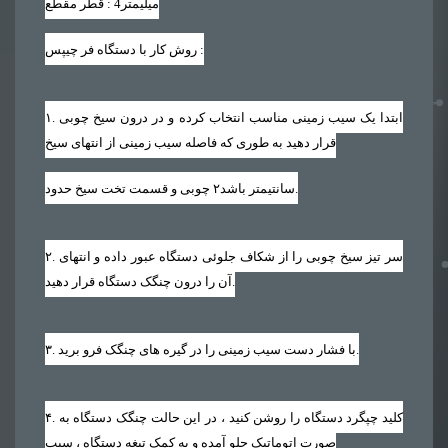
میلیمتر
4
قطر مقطع :
:
روش کار با دستگاه فر چیپس
. ابتدا یک سیب زمینی مناسب انتخاب کرده و در درون سیخ چوبی
۱
قرار دهید به طوری که فاصله سیب زمینی از انتهای سیخ
.
سانتیمتر باشد
۲
چوبی و قسمت تخت سیخ حدود
. سر تیز سیخ چوبی را از شکاف جلوئی دستگاه عبور داده و انتهای
۲
آن را درون چنگک دستگاه قرار دهید.
. با فشار دست سیب زمینی را در گیره های چنگک فرو برید.
۳
. کلید چپگرد دستگاه را روشن کنید ، در این حالت چنگک دستگاه به
۴
صورت اتوماتیک جلو آمده و به کمک تیغه دستگاه ، سیب