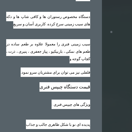
دستگاه مخصوص رستوران ها و کافی شاپ ها و دکه
های سیب زمینی سرخ کرده. کاربری آسان و سریع
سیب زمینی فنری را معمولا علاوه بر طعم ساده در
طعم های نمکی ، باربیکیو ، پیاز جعفری ، پنیری ، ذرت ،
کچاپ گوجه و
فلفلی نیز می توان برای مشتریان سرو نمود.
قیمت دستگاه چیپس فنری
ویژگی های چیپس فنری
:
پدیده ای نو با شکل ظاهری جالب و جذاب