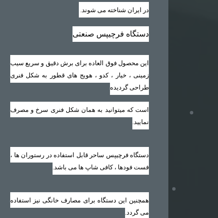
در ایران شناخته می شوند
.
دستگاه فرچیپس صنعتی
این محصول فوق العاده برای برش دقیق و سریع سیب
زمینی ، خیار ، کدو ، هویج های قطور به شکل فنری
طراحی گردیده
است که میتوانید به همان شکل فنری سرخ و مصرف
نمایید‏.‏
دستگاه فرچیپس ساحر قابل استفاده در رستوران ها ،
فست فودها ، کافی شاپ ها می باشد‏.‏
همچنین این دستگاه برای مصارف خانگی نیز استفاده
می گردد‏.‏