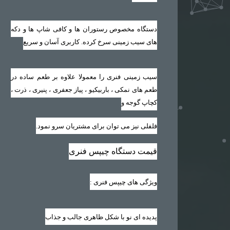
دستگاه مخصوص رستوران ها و کافی شاپ ها و دکه
های سیب زمینی سرخ کرده. کاربری آسان و سریع
سیب زمینی فنری را معمولا علاوه بر طعم ساده در
طعم های نمکی ، باربیکیو ، پیاز جعفری ، پنیری ، ذرت ،
کچاپ گوجه و
فلفلی نیز می توان برای مشتریان سرو نمود.
قیمت دستگاه چیپس فنری
ویژگی های چیپس فنری
:
پدیده ای نو با شکل ظاهری جالب و جذاب