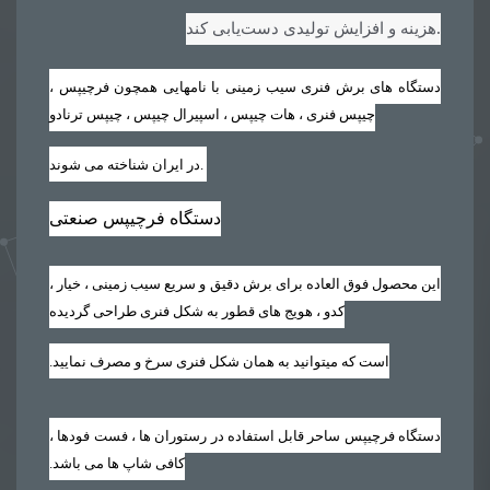
.
هزینه و افزایش تولیدی دست‌یابی کند
دستگاه های برش فنری سیب زمینی با نامهایی همچون فرچیپس ،
چیپس فنری ، هات چیپس ، اسپیرال چیپس ، چیپس ترنادو
.
در ایران شناخته می شوند
دستگاه فرچیپس صنعتی
این محصول فوق العاده برای برش دقیق و سریع سیب زمینی ، خیار ،
کدو ، هویج های قطور به شکل فنری طراحی گردیده
است که میتوانید به همان شکل فنری سرخ و مصرف نمایید‏.‏
دستگاه فرچیپس ساحر قابل استفاده در رستوران ها ، فست فودها ،
کافی شاپ ها می باشد‏.‏