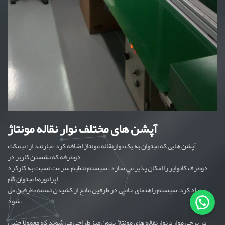
آپشن های مختلف نوار نقاله مونتاژ
آپشن هایی که میتوان به یک نوارنقاله مونتاژ اضافه کرد عبارتند از: نیمکت
دوطرفه که نشستن کاربر در
دوطرف کانوایر را امکان پذیر می سازد – سیستم تنظیم سرعت نسبت به کارکرد
اپراتورها میتوان کم
و زیاد کرد– سیستم راهنمای جانبی در طرفین مانع از کشیدن تسمه بطرفین می
شود.
در برخی موارد نوارنقاله های مونتاژ بدون میز طراحی می شوند که معمولا چنین