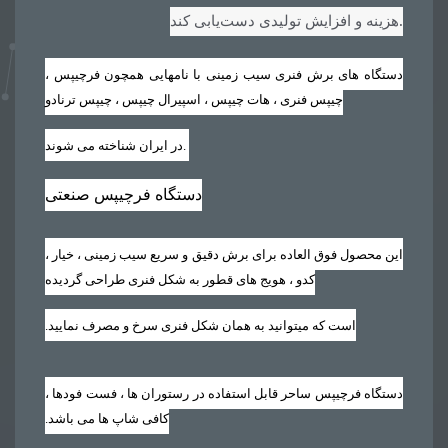
.
هزینه و افزایش تولیدی دست‌یابی کند
دستگاه های برش فنری سیب زمینی با نامهایی همچون فرچیپس ،
چیپس فنری ، هات چیپس ، اسپیرال چیپس ، چیپس ترنادو
.
در ایران شناخته می شوند
دستگاه فرچیپس صنعتی
این محصول فوق العاده برای برش دقیق و سریع سیب زمینی ، خیار ،
کدو ، هویج های قطور به شکل فنری طراحی گردیده
است که میتوانید به همان شکل فنری سرخ و مصرف نمایید‏.‏
دستگاه فرچیپس ساحر قابل استفاده در رستوران ها ، فست فودها ،
کافی شاپ ها می باشد‏.‏