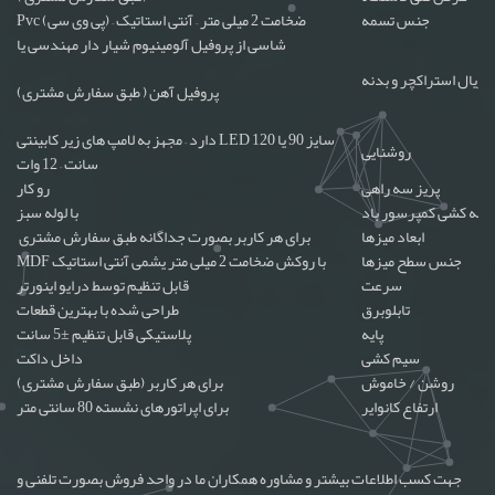
جنس تسمه
Pvc (پی وی سی) – ضخامت 2 میلی متر – آنتی استاتیک
شاسی از پروفیل آلومینیوم شیار دار مهندسی یا
تریال استراکچر و بدنه
پروفیل آهن ( طبق سفارش مشتری)
دارد – مجهز به لامپ های زیر کابینتی LED سایز 90 یا 120
روشنایی
سانت – 12 وات
پریز سه راهی
رو کار
لوله کشی کمپرسور باد
با لوله سبز
ابعاد میزها
برای هر کاربر بصورت جداگانه طبق سفارش مشتری
جنس سطح میزها
MDF با روکش ضخامت 2 میلی متر یشمی آنتی استاتیک
سرعت
قابل تنظیم توسط درایو اینورتر
تابلوبرق
طراحی شده با بهترین قطعات
پایه
پلاستیکی قابل تنظیم ±5 سانت
سیم کشی
داخل داکت
روشن / خاموش
برای هر کاربر (طبق سفارش مشتری)
ارتفاع کانوایر
برای اپراتورهای نشسته 80 سانتی متر
جهت کسب اطلاعات بیشتر و مشاوره همکاران ما در واحد فروش بصورت تلفنی و