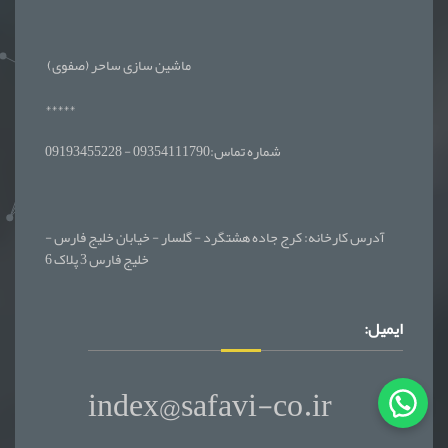
ماشین سازی ساحر (صفوی)
*****
شماره تماس:09354111790 - 09193455228
آدرس کارخانه: کرج جاده هشتگرد - گلسار - خیابان خلیج فارس -
خلیج فارس 3 پلاک 6
ایمیل:
index@safavi-co.ir