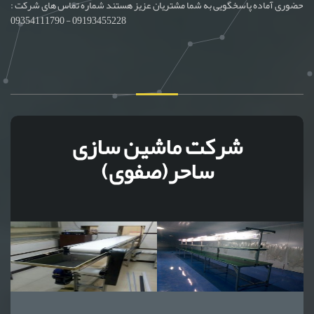
حضوری آماده پاسخگویی به شما مشتریان عزیز هستند شماره تماس های شرکت :
09193455228 - 09354111790
شرکت ماشین سازی
ساحر(صفوی)