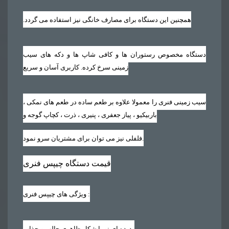
همچنین این دستگاه برای مصارف خانگی نیز استفاده می گردد‏.‏
دستگاه مخصوص رستوران ها و کافی شاپ ها و دکه های سیب
زمینی سرخ کرده. کاربری آسان و سریع
سیب زمینی فنری را معمولا علاوه بر طعم ساده در طعم های نمکی ،
باربیکیو ، پیاز جعفری ، پنیری ، ذرت ، کچاپ گوجه و
فلفلی نیز می توان برای مشتریان سرو نمود.
قیمت دستگاه چیپس فنری
:
ویژگی های چیپس فنری
پدیده ای نو با شکل ظاهری جالب و جذاب