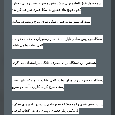
این محصول فوق العاده برای برش دقیق و سریع سیب زمینی ، خیار ،
کدو ، هویج های قطور به شکل فنری طراحی گردیده
است که میتوانید به همان شکل فنری سرخ و مصرف نمایید‏.‏
دستگاه فرچیپس ساحر قابل استفاده در رستوران ها ، فست فودها ،
کافی شاپ ها می باشد‏.‏
همچنین این دستگاه برای مصارف خانگی نیز استفاده می گردد‏.‏
دستگاه مخصوص رستوران ها و کافی شاپ ها و دکه های سیب
زمینی سرخ کرده. کاربری آسان و سریع
سیب زمینی فنری را معمولا علاوه بر طعم ساده در طعم های نمکی ،
باربیکیو ، پیاز جعفری ، پنیری ، ذرت ، کچاپ گوجه و