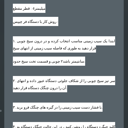
میلیمتر
4
قطر مقطع :
:
روش کار با دستگاه فر چیپس
. ابتدا یک سیب زمینی مناسب انتخاب کرده و در درون سیخ چوبی
۱
قرار دهید به طوری که فاصله سیب زمینی از انتهای سیخ
.
سانتیمتر باشد
۲
چوبی و قسمت تخت سیخ حدود
. سر تیز سیخ چوبی را از شکاف جلوئی دستگاه عبور داده و انتهای
۲
آن را درون چنگک دستگاه قرار دهید.
. با فشار دست سیب زمینی را در گیره های چنگک فرو برید.
۳
. کلید چپگرد دستگاه را روشن کنید ، در این حالت چنگک دستگاه به
۴