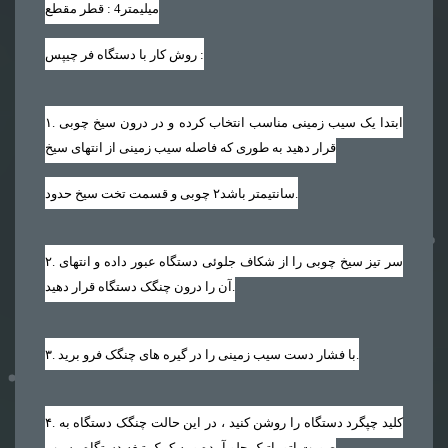
میلیمتر
4
قطر مقطع :
:
روش کار با دستگاه فر چیپس
. ابتدا یک سیب زمینی مناسب انتخاب کرده و در درون سیخ چوبی
۱
قرار دهید به طوری که فاصله سیب زمینی از انتهای سیخ
.
سانتیمتر باشد
۲
چوبی و قسمت تخت سیخ حدود
. سر تیز سیخ چوبی را از شکاف جلوئی دستگاه عبور داده و انتهای
۲
آن را درون چنگک دستگاه قرار دهید.
. با فشار دست سیب زمینی را در گیره های چنگک فرو برید.
۳
. کلید چپگرد دستگاه را روشن کنید ، در این حالت چنگک دستگاه به
۴
صورت اتوماتیک جلو آمده و به کمک تیغه دستگاه ، سیب