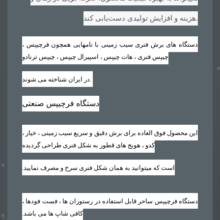
.
هزینه و افزایش تولیدی دست‌یابی کند
دستگاه های برش فنری سیب زمینی با نامهایی همچون فرچیپس ،
چیپس فنری ، هات چیپس ، اسپیرال چیپس ، چیپس ترنادو
.
در ایران شناخته می شوند
دستگاه فرچیپس صنعتی
این محصول فوق العاده برای برش دقیق و سریع سیب زمینی ، خیار ،
کدو ، هویج های قطور به شکل فنری طراحی گردیده
است که میتوانید به همان شکل فنری سرخ و مصرف نمایید‏.‏
دستگاه فرچیپس ساحر قابل استفاده در رستوران ها ، فست فودها ،
کافی شاپ ها می باشد‏.‏