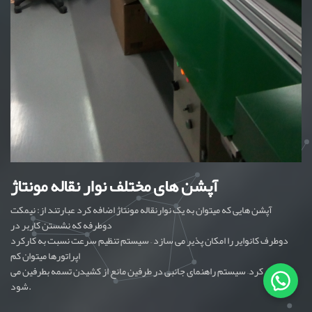
آپشن های مختلف نوار نقاله مونتاژ
آپشن هایی که میتوان به یک نوارنقاله مونتاژ اضافه کرد عبارتند از: نیمکت
دوطرفه که نشستن کاربر در
دوطرف کانوایر را امکان پذیر می سازد – سیستم تنظیم سرعت نسبت به کارکرد
اپراتورها میتوان کم
و زیاد کرد– سیستم راهنمای جانبی در طرفین مانع از کشیدن تسمه بطرفین می
شود.