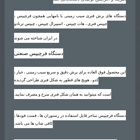
دستگاه های برش فنری سیب زمینی با نامهایی همچون فرچیپس ،
چیپس فنری ، هات چیپس ، اسپیرال چیپس ، چیپس ترنادو
.
در ایران شناخته می شوند
دستگاه فرچیپس صنعتی
این محصول فوق العاده برای برش دقیق و سریع سیب زمینی ، خیار ،
کدو ، هویج های قطور به شکل فنری طراحی گردیده
است که میتوانید به همان شکل فنری سرخ و مصرف نمایید‏.‏
دستگاه فرچیپس ساحر قابل استفاده در رستوران ها ، فست فودها ،
کافی شاپ ها می باشد‏.‏