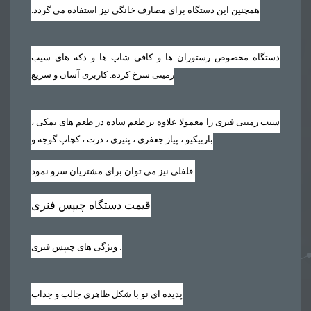
همچنین این دستگاه برای مصارف خانگی نیز استفاده می گردد‏.‏
دستگاه مخصوص رستوران ها و کافی شاپ ها و دکه های سیب
زمینی سرخ کرده. کاربری آسان و سریع
سیب زمینی فنری را معمولا علاوه بر طعم ساده در طعم های نمکی ،
باربیکیو ، پیاز جعفری ، پنیری ، ذرت ، کچاپ گوجه و
فلفلی نیز می توان برای مشتریان سرو نمود.
قیمت دستگاه چیپس فنری
:
ویژگی های چیپس فنری
پدیده ای نو با شکل ظاهری جالب و جذاب