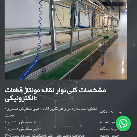
مشخصات کلی نوار نقاله مونتاژ قطعات
الکترونیکی:
(طبق سفارش مشتری) – فضای استاندارد برای هر کاربر 200
طول دستگاه
سانت
عرض تسمه
(طبق سفارش مشتری)
عرض کلی دستگاه
( طبق سفارش مشتری)
جنس تسمه
Pvc (پی وی سی) – ضخامت 2 میلی متر – آنتی استاتیک