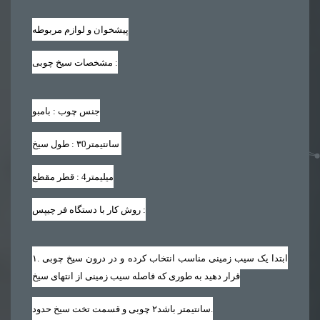
پیشخوان و لوازم مربوطه
:
مشخصات سیخ چوبی
جنس چوب : بامبو
سانتیمتر
۳0
طول سیخ :
میلیمتر
4
قطر مقطع :
:
روش کار با دستگاه فر چیپس
. ابتدا یک سیب زمینی مناسب انتخاب کرده و در درون سیخ چوبی
۱
قرار دهید به طوری که فاصله سیب زمینی از انتهای سیخ
.
سانتیمتر باشد
۲
چوبی و قسمت تخت سیخ حدود